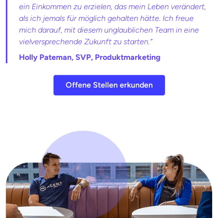
ein Einkommen zu erzielen, das mein Leben verändert,
als ich jemals für möglich gehalten hätte. Ich freue
mich darauf, mit diesem unglaublichen Team in eine
vielversprechende Zukunft zu starten.“
Holly Pateman, SVP, Produktmarketing
Offene Stellen erkunden