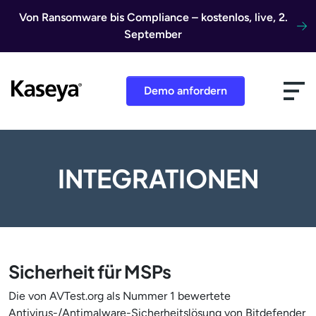
Direkt zum Inhalt
Von Ransomware bis Compliance – kostenlos, live, 2.
September
Demo anfordern
INTEGRATIONEN
Sicherheit für MSPs
Die von AVTest.org als Nummer 1 bewertete
Antivirus-/Antimalware-Sicherheitslösung von Bitdefender