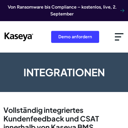
Direkt zum Inhalt
Von Ransomware bis Compliance – kostenlos, live, 2.
September
Demo anfordern
INTEGRATIONEN
Vollständig integriertes
Kundenfeedback und CSAT
innerhalb von Kaseya BMS