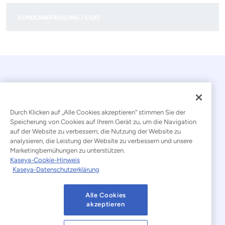
KUNDENBEFRAGUNG / CSAT
Durch Klicken auf „Alle Cookies akzeptieren“ stimmen Sie der
Speicherung von Cookies auf Ihrem Gerät zu, um die Navigation
auf der Website zu verbessern, die Nutzung der Website zu
© 2026 Kaseya. Alle Rechte vorbehalten.
analysieren, die Leistung der Website zu verbessern und unsere
Marketingbemühungen zu unterstützen.
Deutsch
Kaseya-Cookie-Hinweis
Kaseya-Datenschutzerklärung
Erklärung zur Bekämpfung moderner Sklaverei
Rechtliches
Nutzungsbedingungen der Website
Alle Cookies
akzeptieren
Datenschutzerklärung
Sitemap