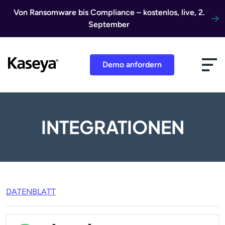
Direkt zum Inhalt
Von Ransomware bis Compliance – kostenlos, live, 2.
September
Demo anfordern
INTEGRATIONEN
DATENBLATT