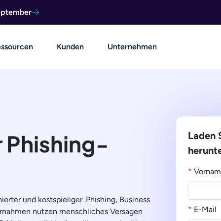
September
ssourcen
Kunden
Unternehmen
r Phishing-
Laden S
herunt
*
Vornam
rter und kostspieliger. Phishing, Business
*
E-Mail
rnahmen nutzen menschliches Versagen