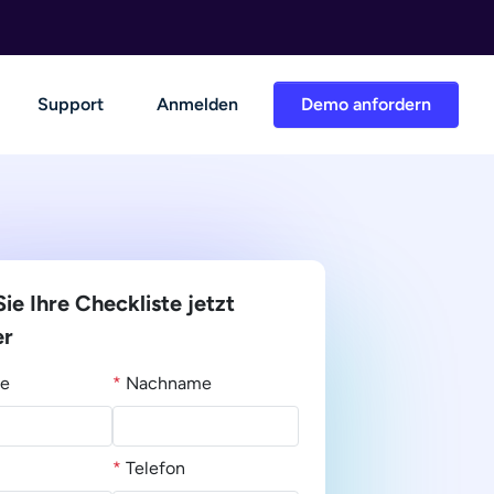
Support
Anmelden
Demo anfordern
ie Ihre Checkliste jetzt
er
e
*
Nachname
*
Telefon