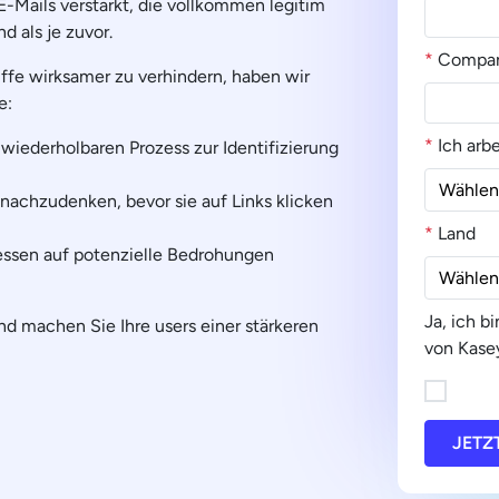
-Mails verstärkt, die vollkommen legitim
 als je zuvor.
*
Compa
ffe wirksamer zu verhindern, haben wir
e:
*
Ich arbe
 wiederholbaren Prozess zur Identifizierung
 nachzudenken, bevor sie auf Links klicken
*
Land
messen auf potenzielle Bedrohungen
Ja, ich b
nd machen Sie Ihre users einer stärkeren
von Kasey
JETZ