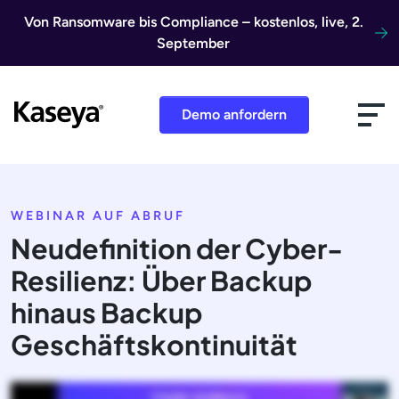
Direkt zum Inhalt
Von Ransomware bis Compliance – kostenlos, live, 2.
September
Demo anfordern
WEBINAR AUF ABRUF
Neudefinition der Cyber-
Resilienz: Über Backup
hinaus Backup
Geschäftskontinuität