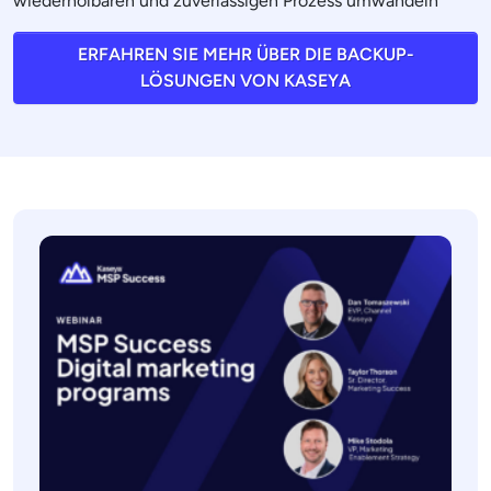
wiederholbaren und zuverlässigen Prozess umwandeln
ERFAHREN SIE MEHR ÜBER DIE BACKUP-
LÖSUNGEN VON KASEYA