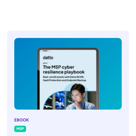
EBOOK
MSP