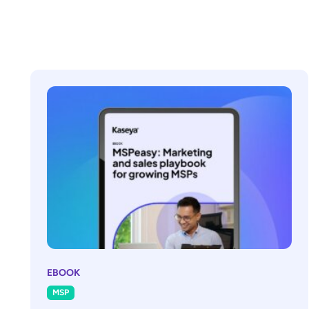
EBOOK
MSP