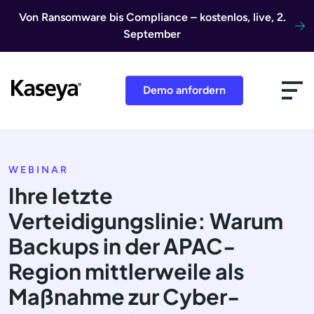
Direkt zum Inhalt
Von Ransomware bis Compliance – kostenlos, live, 2.
September
Demo anfordern
WEBINAR
Ihre letzte
Verteidigungslinie: Warum
Backups in der APAC-
Region mittlerweile als
Maßnahme zur Cyber-