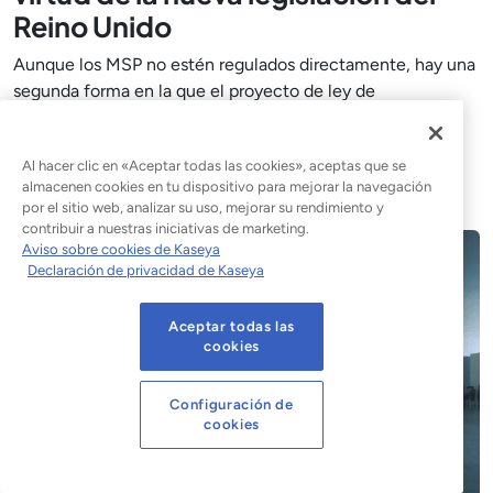
Reino Unido
Aunque los MSP no estén regulados directamente, hay una
segunda forma en la que el proyecto de ley de
ciberseguridad y resiliencia del Reino Unido podría
afectarles. En la primera parte de
Al hacer clic en «Aceptar todas las cookies», aceptas que se
almacenen cookies en tu dispositivo para mejorar la navegación
Leer la entrada del blog
por el sitio web, analizar su uso, mejorar su rendimiento y
contribuir a nuestras iniciativas de marketing.
Aviso sobre cookies de Kaseya
Declaración de privacidad de Kaseya
Aceptar todas las
cookies
Configuración de
cookies