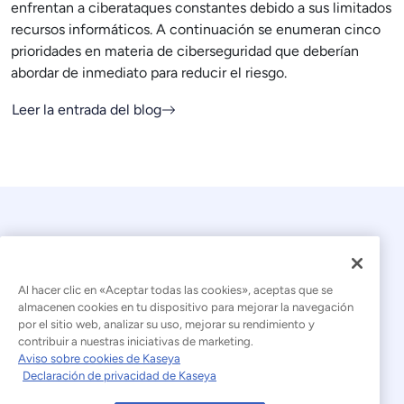
enfrentan a ciberataques constantes debido a sus limitados
recursos informáticos. A continuación se enumeran cinco
prioridades en materia de ciberseguridad que deberían
abordar de inmediato para reducir el riesgo.
Leer la entrada del blog
Al hacer clic en «Aceptar todas las cookies», aceptas que se
almacenen cookies en tu dispositivo para mejorar la navegación
por el sitio web, analizar su uso, mejorar su rendimiento y
© 2026 Kaseya. Todos los derechos reservados.
contribuir a nuestras iniciativas de marketing.
Aviso sobre cookies de Kaseya
Español (América Latina)
Declaración de privacidad de Kaseya
Declaración sobre la esclavitud moderna