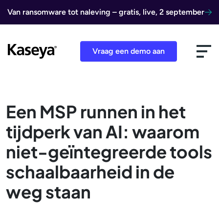
Ga naar de inhoud
Van ransomware tot naleving – gratis, live, 2 september
Vraag een demo aan
Een MSP runnen in het
tijdperk van AI: waarom
niet-geïntegreerde tools
schaalbaarheid in de
weg staan