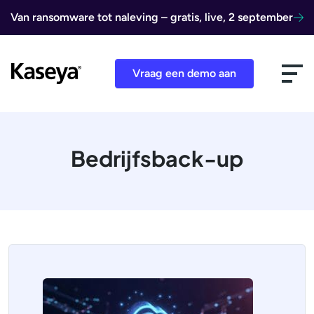
Ga naar de inhoud
Van ransomware tot naleving – gratis, live, 2 september
Vraag een demo aan
Bedrijfsback-up