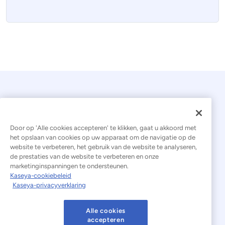
Door op 'Alle cookies accepteren' te klikken, gaat u akkoord met
het opslaan van cookies op uw apparaat om de navigatie op de
website te verbeteren, het gebruik van de website te analyseren,
© 2026 Kaseya. Alle rechten voorbehouden.
de prestaties van de website te verbeteren en onze
marketinginspanningen te ondersteunen.
Nederlands
Kaseya-cookiebeleid
Kaseya-privacyverklaring
Verklaring inzake moderne slavernij
Juridisch
Gebruiksvoorwaarden van de website
Alle cookies
accepteren