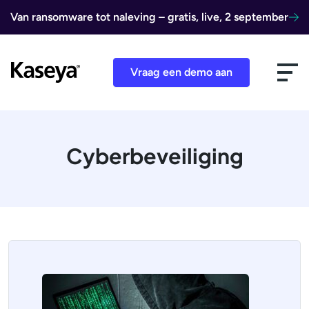
Ga naar de inhoud
Van ransomware tot naleving – gratis, live, 2 september
Vraag een demo aan
Cyberbeveiliging