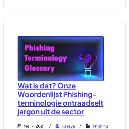
Wat is dat? Onze
Woordenlijst Phishing-
terminologie ontraadselt
jargon uit de sector
Mei 7, 2021
Kaseya
Phishing