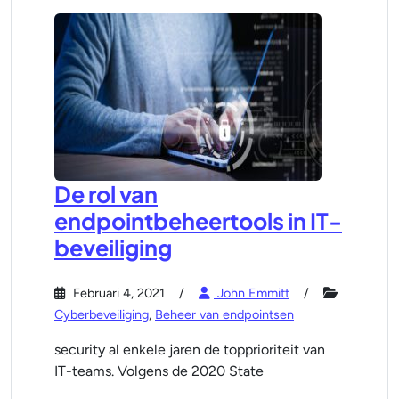
De rol van
endpointbeheertools in IT-
beveiliging
Februari 4, 2021
John Emmitt
Cyberbeveiliging
,
Beheer van endpointsen
security al enkele jaren de topprioriteit van
IT-teams. Volgens de 2020 State