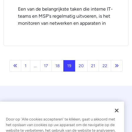
Een van de belangrijkste taken die interne IT-
teams en MSP's regelmatig uitvoeren, is het
monitoren van netwerken en apparaten in
Vorige
Volgen
1
...
17
18
19
20
21
22
Door op 'Alle cookies accepteren' te klikken, gaat u akkoord met
het opslaan van cookies op uw apparaat om de navigatie op de
website te verbeteren, het gebruik van de website te analyseren,
© 2026 Kaseya. Alle rechten voorbehouden.