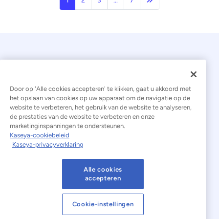
1
2
3
...
7
Door op 'Alle cookies accepteren' te klikken, gaat u akkoord met
het opslaan van cookies op uw apparaat om de navigatie op de
website te verbeteren, het gebruik van de website te analyseren,
© 2026 Kaseya. Alle rechten voorbehouden.
de prestaties van de website te verbeteren en onze
marketinginspanningen te ondersteunen.
Nederlands
Kaseya-cookiebeleid
Kaseya-privacyverklaring
Verklaring inzake moderne slavernij
Juridisch
Gebruiksvoorwaarden van de website
Alle cookies
accepteren
Privacyverklaring
Sitemap
Cookies Settings
Cookie-instellingen
Kennisgeving inzake cookies