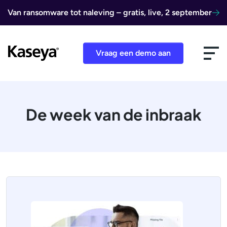
Ga naar de inhoud
Van ransomware tot naleving – gratis, live, 2 september
Vraag een demo aan
De week van de inbraak