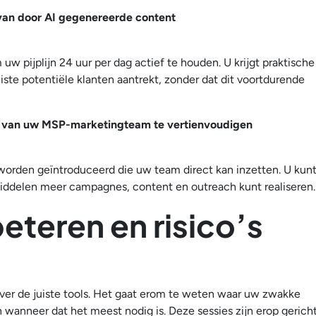
 van door AI gegenereerde content
uw pijplijn 24 uur per dag actief te houden. U krijgt praktische
iste potentiële klanten aantrekt, zonder dat dit voortdurende
ten van uw MSP-marketingteam te vertienvoudigen
worden geïntroduceerd die uw team direct kan inzetten. U kun
ddelen meer campagnes, content en outreach kunt realiseren.
eteren en risico’s
 over de juiste tools. Het gaat erom te weten waar uw zwakke
n wanneer dat het meest nodig is. Deze sessies zijn erop gerich