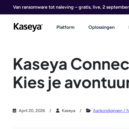
Ga naar de inhoud
Van ransomware tot naleving – gratis, live, 2 september
Platform
Oplossingen
Kaseya Connec
Kies je avontuu
April 20, 2026
Kaseya
Aankondigingen / 