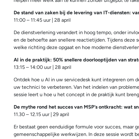
helpen meer werk aan te kunnen zonder uitgeput te rake
De stand van zaken bij de levering van IT-diensten: 
11:00 – 11:45 uur | 28 april
De dienstverlening verandert in hoog tempo, onder inv
en de behoefte aan snellere reactietijden. Tijdens deze 
welke richting deze opgaat en hoe moderne dienstverlenin
AI in de praktijk: 50% snellere doorlooptijden van strat
13:15 – 14:00 uur | 28 april
Ontdek hoe u AI in uw servicedesk kunt integreren om de 
uw technici te verbeteren. Van het indelen van probleme
sessie leert u hoe u het concept in de praktijk kunt bre
De mythe rond het succes van MSP’s ontkracht: wat sn
11.30 – 12.15 uur | 29 april
Er bestaat geen eenduidige formule voor succes, maar 
gemeenschappelijke werkwijzen. In deze sessie wordt 