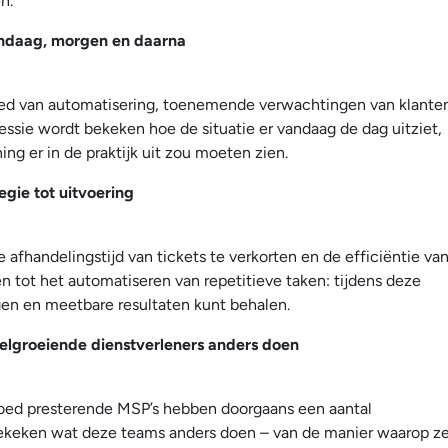
n.
vandaag, morgen en daarna
loed van automatisering, toenemende verwachtingen van klante
sessie wordt bekeken hoe de situatie er vandaag de dag uitziet,
g er in de praktijk uit zou moeten zien.
egie tot uitvoering
afhandelingstijd van tickets te verkorten en de efficiëntie va
n tot het automatiseren van repetitieve taken: tijdens deze
ngen en meetbare resultaten kunt behalen.
elgroeiende dienstverleners anders doen
goed presterende MSP’s hebben doorgaans een aantal
bekeken wat deze teams anders doen – van de manier waarop z