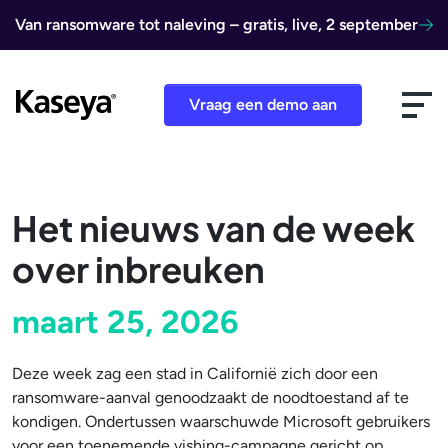
Ga naar de inhoud
Van ransomware tot naleving – gratis, live, 2 september
Vraag een demo aan
Het nieuws van de week
over inbreuken
maart 25, 2026
Deze week zag een stad in Californië zich door een
ransomware-aanval genoodzaakt de noodtoestand af te
kondigen. Ondertussen waarschuwde Microsoft gebruikers
voor een toenemende vishing-campagne gericht op