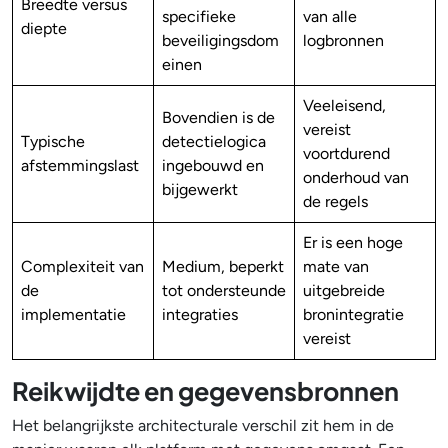
Breedte versus
specifieke
van alle
diepte
beveiligingsdom
logbronnen
einen
Veeleisend,
Bovendien is de
vereist
Typische
detectielogica
voortdurend
afstemmingslast
ingebouwd en
onderhoud van
bijgewerkt
de regels
Er is een hoge
Complexiteit van
Medium, beperkt
mate van
de
tot ondersteunde
uitgebreide
implementatie
integraties
bronintegratie
vereist
Reikwijdte en gegevensbronnen
Het belangrijkste architecturale verschil zit hem in de