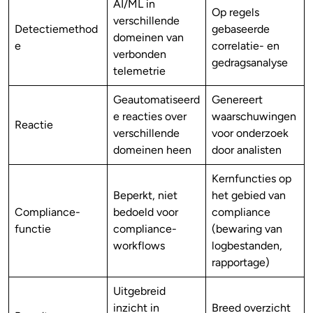
AI/ML in
Op regels
verschillende
Detectiemethod
gebaseerde
domeinen van
e
correlatie- en
verbonden
gedragsanalyse
telemetrie
Geautomatiseerd
Genereert
e reacties over
waarschuwingen
Reactie
verschillende
voor onderzoek
domeinen heen
door analisten
Kernfuncties op
Beperkt, niet
het gebied van
Compliance-
bedoeld voor
compliance
functie
compliance-
(bewaring van
workflows
logbestanden,
rapportage)
Uitgebreid
inzicht in
Breed overzicht