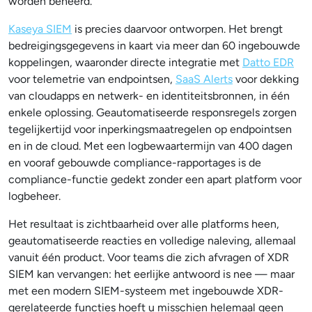
worden beheerd.
Kaseya SIEM
is precies daarvoor ontworpen. Het brengt
bedreigingsgegevens in kaart via meer dan 60 ingebouwde
koppelingen, waaronder directe integratie met
Datto EDR
voor telemetrie van endpointsen,
SaaS Alerts
voor dekking
van cloudapps en netwerk- en identiteitsbronnen, in één
enkele oplossing. Geautomatiseerde responsregels zorgen
tegelijkertijd voor inperkingsmaatregelen op endpointsen
en in de cloud. Met een logbewaartermijn van 400 dagen
en vooraf gebouwde compliance-rapportages is de
compliance-functie gedekt zonder een apart platform voor
logbeheer.
Het resultaat is zichtbaarheid over alle platforms heen,
geautomatiseerde reacties en volledige naleving, allemaal
vanuit één product. Voor teams die zich afvragen of XDR
SIEM kan vervangen: het eerlijke antwoord is nee — maar
met een modern SIEM-systeem met ingebouwde XDR-
gerelateerde functies hoeft u misschien helemaal geen