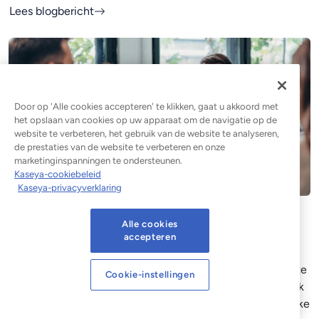
Lees blogbericht
Door op 'Alle cookies accepteren' te klikken, gaat u akkoord met
het opslaan van cookies op uw apparaat om de navigatie op de
website te verbeteren, het gebruik van de website te analyseren,
de prestaties van de website te verbeteren en onze
marketinginspanningen te ondersteunen.
Kaseya-cookiebeleid
Kaseya-privacyverklaring
SIEM versus SOAR: wat is het
Alle cookies
accepteren
verschil en heb je beide nodig?
SIEM spoort bedreigingen op door beveiligingsgegevens te
Cookie-instellingen
correleren. SOAR automatiseert de reactie daarop. Ontdek
de belangrijkste verschillen, hoe ze samenwerken en welke