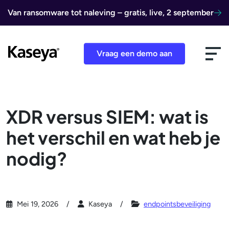
Ga naar de inhoud
Van ransomware tot naleving – gratis, live, 2 september
Vraag een demo aan
XDR versus SIEM: wat is
het verschil en wat heb je
nodig?
Mei 19, 2026
Kaseya
endpointsbeveiliging