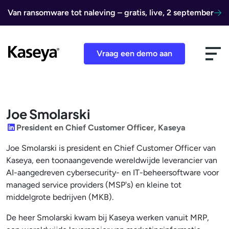
Ga naar de inhoud
Van ransomware tot naleving – gratis, live, 2 september
Vraag een demo aan
Joe Smolarski
LinkedIn
President en Chief Customer Officer, Kaseya
Joe Smolarski is president en Chief Customer Officer van
Kaseya, een toonaangevende wereldwijde leverancier van
AI-aangedreven cybersecurity- en IT-beheersoftware voor
managed service providers (MSP's) en kleine tot
middelgrote bedrijven (MKB).
De heer Smolarski kwam bij Kaseya werken vanuit MRP,