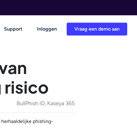
Support
Inloggen
Vraag een demo aan
 van
risico
BullPhish ID, Kaseya 365
 herhaaldelijke phishing-