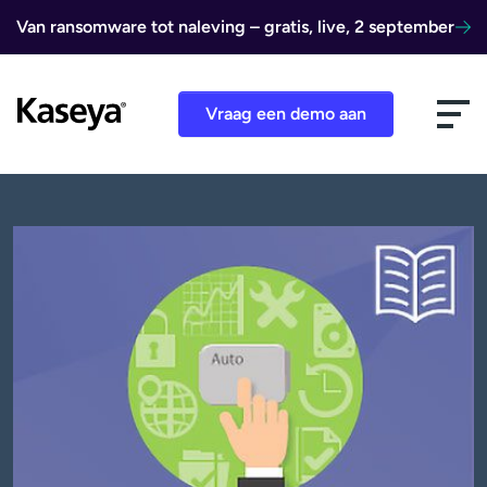
Ga naar de inhoud
Van ransomware tot naleving – gratis, live, 2 september
Vraag een demo aan