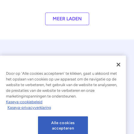
MEER LADEN
Door op 'Alle cookies accepteren' te klikken, gaat u akkoord met
het opslaan van cookies op uw apparaat om de navigatie op de
website te verbeteren, het gebruik van de website te analyseren,
© 2026 Kaseya. Alle rechten voorbehouden.
de prestaties van de website te verbeteren en onze
marketinginspanningen te ondersteunen.
Nederlands
Kaseya-cookiebeleid
Kaseya-privacyverklaring
Verklaring inzake moderne slavernij
Juridisch
Gebruiksvoorwaarden van de website
Alle cookies
accepteren