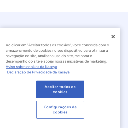
Ao clicar em “Aceitar todos os cookies”, você concorda com o
armazenamento de cookies no seu dispositivo para otimizar a
navegação no site, analisar o uso do site, melhorar o
© 2026 Kaseya. Todos os direitos reservados.
desempenho do site e apoiar nossas iniciativas de marketing.
Aviso sobre cookies da Kaseya
Português Brasileiro
Declaração de Privacidade da Kaseya
Declaração sobre a Escravidão Moderna
Legal
Aceitar todos os
Termos de Uso do Site
Declaração de Privacidade
cookies
Mapa do site
Cookies Settings
Configurações de
cookies
Aviso sobre cookies