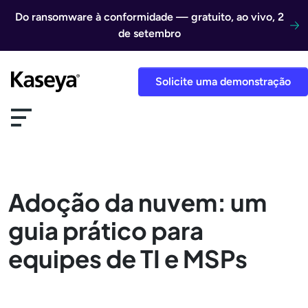
Ir direto para o conteúdo
Do ransomware à conformidade — gratuito, ao vivo, 2
de setembro
Solicite uma demonstração
Adoção da nuvem: um
guia prático para
equipes de TI e MSPs