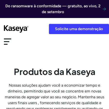
Ir direto para o conteúdo
Do ransomware à conformidade — gratuito, ao vivo, 2
de setembro
Solicite uma demonstração
Produtos da Kaseya
Nossas soluções ajudam você a economizar tempo e
dinheiro, permitindo que você se concentre em novas
maneiras de agregar valor ao seu negócio. Mantenha seus
users finais users , fornecendo serviços de qualidade e
resolvendo seus problemas rapidamente ou evitando-os