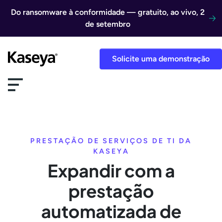
Ir direto para o conteúdo
Do ransomware à conformidade — gratuito, ao vivo, 2
de setembro
Solicite uma demonstração
PRESTAÇÃO DE SERVIÇOS DE TI DA
KASEYA
Expandir com a
prestação
automatizada de