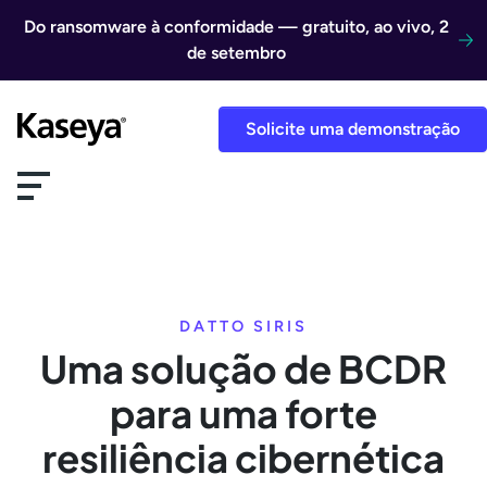
Ir direto para o conteúdo
Do ransomware à conformidade — gratuito, ao vivo, 2
de setembro
Solicite uma demonstração
DATTO SIRIS
Uma solução de BCDR
para uma forte
resiliência cibernética