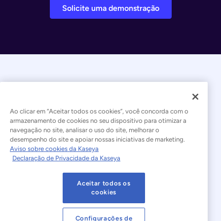
Solicite uma demonstração
Ao clicar em “Aceitar todos os cookies”, você concorda com o
armazenamento de cookies no seu dispositivo para otimizar a
navegação no site, analisar o uso do site, melhorar o
© 2026 Kaseya. Todos os direitos reservados.
desempenho do site e apoiar nossas iniciativas de marketing.
Aviso sobre cookies da Kaseya
Português Brasileiro
Declaração de Privacidade da Kaseya
Declaração sobre a Escravidão Moderna
Legal
Aceitar todos os
Termos de Uso do Site
Declaração de Privacidade
cookies
Mapa do site
Cookies Settings
Configurações de