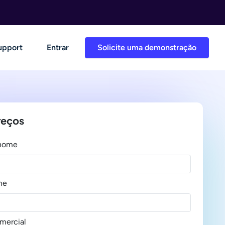
upport
Entrar
Solicite uma demonstração
reços
 nome
me
mercial