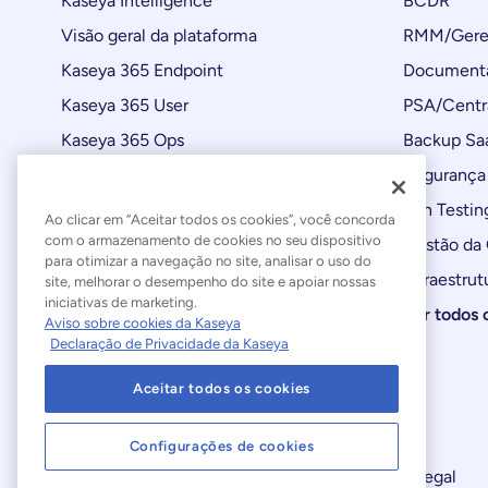
Kaseya Intelligence
BCDR
Visão geral da plataforma
RMM/Geren
Kaseya 365 Endpoint
Documenta
Kaseya 365 User
PSA/Centr
Kaseya 365 Ops
Backup Sa
Automações
Segurança 
Atualizações de produtos
Pen Testin
Ao clicar em “Aceitar todos os cookies”, você concorda
com o armazenamento de cookies no seu dispositivo
Gestão da
para otimizar a navegação no site, analisar o uso do
Infraestrut
site, melhorar o desempenho do site e apoiar nossas
iniciativas de marketing.
Ver todos 
Aviso sobre cookies da Kaseya
Declaração de Privacidade da Kaseya
Aceitar todos os cookies
Configurações de cookies
Declaração sobre a Escravidão Moderna
Legal