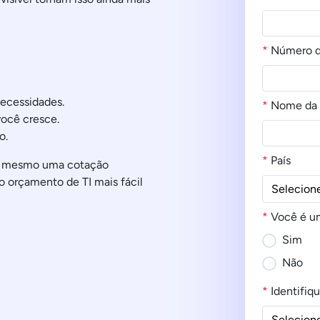
*
Número d
necessidades.
*
Nome da 
você cresce.
o.
*
País
je mesmo uma cotação
o orçamento de TI mais fácil
*
Você é um
Sim
Não
*
Identifiq