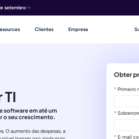
de setembro
esources
Clientes
Empresa
S
Obter p
*
Primeiro
 TI
e software em até um
*
Sobreno
r o seu crescimento.
va. O aumento das despesas, a
*
E-mail co
isível tornam isso ainda mais