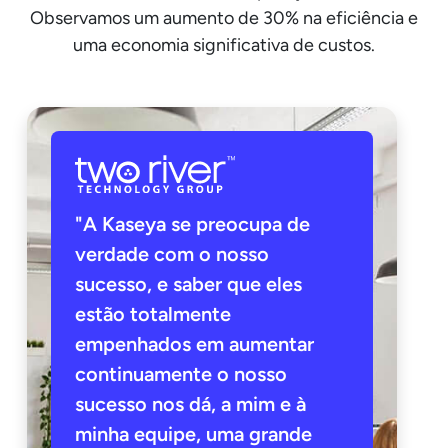
Observamos um aumento de 30% na eficiência e
uma economia significativa de custos.
"A Kaseya se preocupa de
verdade com o nosso
sucesso, e saber que eles
estão totalmente
empenhados em aumentar
continuamente o nosso
sucesso nos dá, a mim e à
minha equipe, uma grande