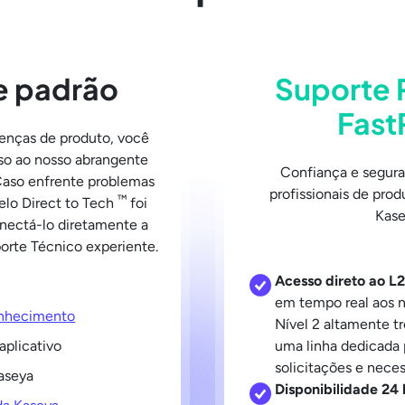
e padrão
Suporte
Fast
cenças de produto, você
o ao nosso abrangente
Confiança e segur
 Caso enfrente problemas
profissionais de pro
™
elo Direct to Tech
foi
Kase
nectá-lo diretamente a
rte Técnico experiente.
Acesso direto ao L2
em tempo real aos 
onhecimento
Nível 2 altamente t
plicativo
uma linha dedicada 
solicitações e nece
aseya
Disponibilidade 24 h