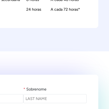
24 horas
A cada 72 horas*
*
Sobrenome