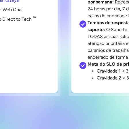
 da Kaseya
por semana:
Receba
24 horas por dia, 7 
e Web Chat
casos de prioridade 
™
o Direct to Tech
Tempos de resposta 
suporte:
O Suporte 
TODAS as suas soli
atenção prioritária 
paramos de trabalha
encerrado de forma s
Meta do SLO de pri
Gravidade 1 < 
Gravidade 2 < 