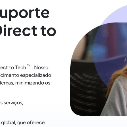
suporte
irect to
™
rect to Tech
. Nosso
cimento especializado
blemas, minimizando os
s serviços,
 global, que oferece