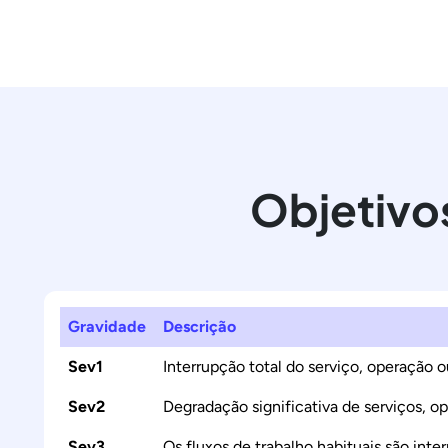
Objetivos
Gravidade
Descrição
Sev1
Interrupção total do serviço, operação o
Sev2
Degradação significativa de serviços, o
Sev3
Os fluxos de trabalho habituais são in