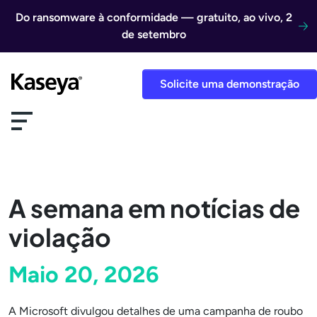
Ir direto para o conteúdo
Do ransomware à conformidade — gratuito, ao vivo, 2
de setembro
Solicite uma demonstração
A semana em notícias de
violação
Maio 20, 2026
A Microsoft divulgou detalhes de uma campanha de roubo