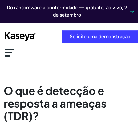
Ir direto para o conteúdo
Do ransomware à conformidade — gratuito, ao vivo, 2
de setembro
Solicite uma demonstração
O que é detecção e
resposta a ameaças
(TDR)?