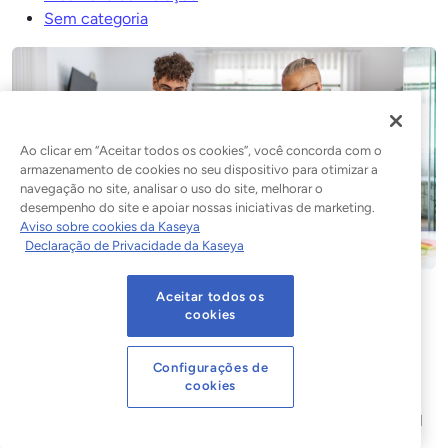
Sem categoria
Ao clicar em “Aceitar todos os cookies”, você concorda com o
armazenamento de cookies no seu dispositivo para otimizar a
navegação no site, analisar o uso do site, melhorar o
desempenho do site e apoiar nossas iniciativas de marketing.
Aviso sobre cookies da Kaseya
Declaração de Privacidade da Kaseya
Aceitar todos os
O que é XDR? Um guia sobre
cookies
detecção e resposta ampliadas
Configurações de
Aprenda os fundamentos do XDR, incluindo como ele
cookies
funciona, seus principais benefícios, como se compara a
tecnologias semelhantes e como obter cobertura de nível
XDR já hoje.