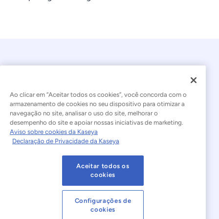
Ao clicar em “Aceitar todos os cookies”, você concorda com o
armazenamento de cookies no seu dispositivo para otimizar a
navegação no site, analisar o uso do site, melhorar o
© 2026 Kaseya. Todos os direitos reservados.
desempenho do site e apoiar nossas iniciativas de marketing.
Aviso sobre cookies da Kaseya
Português Brasileiro
Declaração de Privacidade da Kaseya
Declaração sobre a Escravidão Moderna
Legal
Aceitar todos os
Termos de Uso do Site
Declaração de Privacidade
cookies
Mapa do site
Cookies Settings
Configurações de
cookies
Aviso sobre cookies