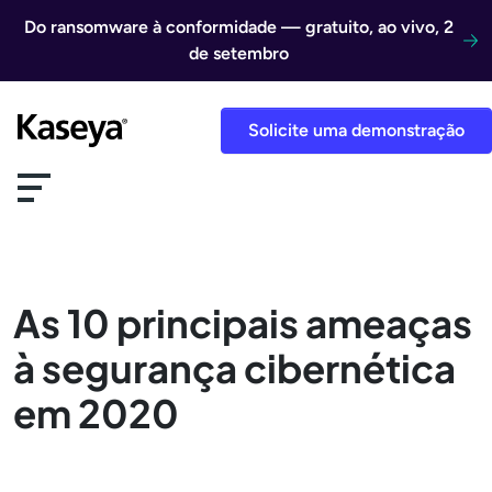
Ir direto para o conteúdo
Do ransomware à conformidade — gratuito, ao vivo, 2
de setembro
Solicite uma demonstração
As 10 principais ameaças
à segurança cibernética
em 2020