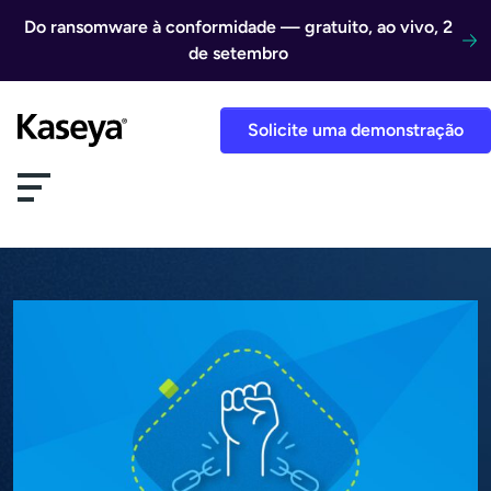
Ir direto para o conteúdo
Do ransomware à conformidade — gratuito, ao vivo, 2
de setembro
Solicite uma demonstração