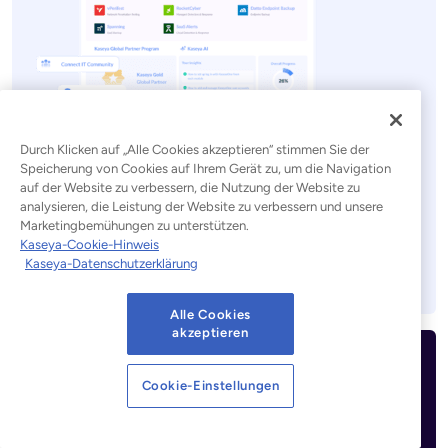
Eine Plattform. Alles IT.
Durch Klicken auf „Alle Cookies akzeptieren“ stimmen Sie der
Speicherung von Cookies auf Ihrem Gerät zu, um die Navigation
Kaseya 365 profitieren von den Vorteilen der besten
auf der Website zu verbessern, die Nutzung der Website zu
IT-Management- und Sicherheitstools in einer
analysieren, die Leistung der Website zu verbessern und unsere
Marketingbemühungen zu unterstützen.
einzigen Lösung.
Kaseya-Cookie-Hinweis
Kaseya-Datenschutzerklärung
Entdecken Sie Kaseya 365
Alle Cookies
akzeptieren
Ihr Erfolg ist unsere Priorität Nr.
Cookie-Einstellungen
1
„Partner First“ steht für flexible Konditionen,