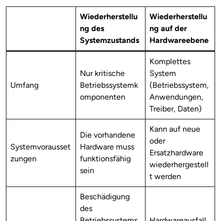
Wiederherstellu
Wiederherstellu
ng des
ng auf der
Systemzustands
Hardwareebene
Komplettes
Nur kritische
System
Umfang
Betriebssystemk
(Betriebssystem,
omponenten
Anwendungen,
Treiber, Daten)
Kann auf neue
Die vorhandene
oder
Systemvorausset
Hardware muss
Ersatzhardware
zungen
funktionsfähig
wiederhergestell
sein
t werden
Beschädigung
des
Betriebssystems,
Hardwareausfall,