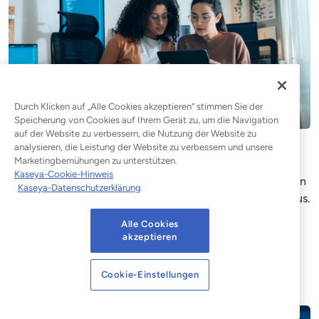
Durch Klicken auf „Alle Cookies akzeptieren“ stimmen Sie der
Speicherung von Cookies auf Ihrem Gerät zu, um die Navigation
auf der Website zu verbessern, die Nutzung der Website zu
analysieren, die Leistung der Website zu verbessern und unsere
E-Mail-Sicherheit gemäß NIS2
Marketingbemühungen zu unterstützen.
Kaseya-Cookie-Hinweis
Angesichts der sich weiterentwickelnden KI-Bedrohungen
Kaseya-Datenschutzerklärung
reichen herkömmliche Abwehrmaßnahmen nicht mehr aus.
E-Mails sind seit langem eine Schwachstelle für
Alle Cookies
Unternehmen, doch das Ausmaß und die Raffinesse der
akzeptieren
Angriffe nehmen zu und stellen somit eine Gefahr dar.
Cookie-Einstellungen
Blogbeitrag lesen