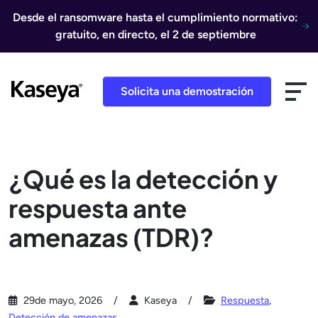
Ir al contenido
Desde el ransomware hasta el cumplimiento normativo:
gratuito, en directo, el 2 de septiembre
Solicita una demostración
¿Qué es la detección y
respuesta ante
amenazas (TDR)?
29de mayo, 2026
Kaseya
Respuesta
,
Detección de amenazas