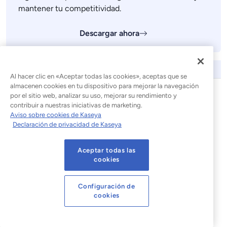
mantener tu competitividad.
Descargar ahora
EXPLORA LAS CATEGORÍAS
Al hacer clic en «Aceptar todas las cookies», aceptas que se
almacenen cookies en tu dispositivo para mejorar la navegación
Anuncios / Noticias
por el sitio web, analizar su uso, mejorar su rendimiento y
Copias de seguridad y recuperación
contribuir a nuestras iniciativas de marketing.
Habilitación empresarial
Aviso sobre cookies de Kaseya
Ciberseguridad
Declaración de privacidad de Kaseya
Documentación
Eventos
Aceptar todas las
cookies
Infraestructura
Gestión informática
Cumplimiento de la normativa
Configuración de
cookies
Gestión de la información y los incidentes de
seguridad (SIEM)
Técnico