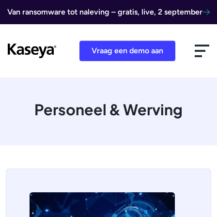
Ga naar de inhoud
Van ransomware tot naleving – gratis, live, 2 september
Vraag een demo aan
Personeel & Werving