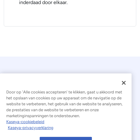
inderdaad door elkaar.
Door op 'Alle cookies accepteren' te klikken, gaat u akkoord met
het opslaan van cookies op uw apparaat om de navigatie op de
website te verbeteren, het gebruik van de website te analyseren,
© 2026 Kaseya. Alle rechten voorbehouden.
de prestaties van de website te verbeteren en onze
marketinginspanningen te ondersteunen.
Nederlands
Kaseya-cookiebeleid
Kaseya-privacyverklaring
Verklaring inzake moderne slavernij
Juridisch