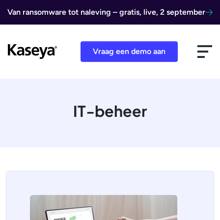
Ga naar de inhoud
Van ransomware tot naleving – gratis, live, 2 september
Vraag een demo aan
IT-beheer