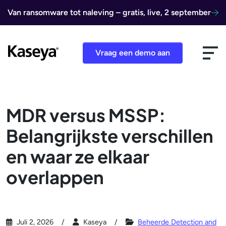
Ga naar de inhoud
Van ransomware tot naleving – gratis, live, 2 september
Vraag een demo aan
MDR versus MSSP:
Belangrijkste verschillen
en waar ze elkaar
overlappen
Juli 2, 2026
Kaseya
Beheerde Detection and