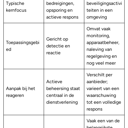
Typische
bedreigingen,
beveiligingsactivi
kernfocus
opsporing en
teiten in een
actieve respons
omgeving
Omvat vaak
monitoring,
Gericht op
Toepassingsgebi
apparaatbeheer,
detectie en
ed
naleving van
reactie
regelgeving en
nog veel meer
Verschilt per
Actieve
aanbieder;
Aanpak bij het
beheersing staat
varieert van een
reageren
centraal in de
waarschuwing
dienstverlening
tot een volledige
respons
Vaak een van de
belangrijkste