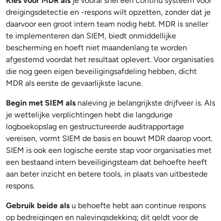
Kies voor MDR als
je vooral snel een continu systeem voor
dreigingsdetectie en -respons wilt opzetten, zonder dat je
daarvoor een groot intern team nodig hebt. MDR is sneller
te implementeren dan SIEM, biedt onmiddellijke
bescherming en hoeft niet maandenlang te worden
afgestemd voordat het resultaat oplevert. Voor organisaties
die nog geen eigen beveiligingsafdeling hebben, dicht
MDR als eerste de gevaarlijkste lacune.
Begin met SIEM als
naleving je belangrijkste drijfveer is. Als
je wettelijke verplichtingen hebt die langdurige
logboekopslag en gestructureerde auditrapportage
vereisen, vormt SIEM de basis en bouwt MDR daarop voort.
SIEM is ook een logische eerste stap voor organisaties met
een bestaand intern beveiligingsteam dat behoefte heeft
aan beter inzicht en betere tools, in plaats van uitbestede
respons.
Gebruik beide als
u behoefte hebt aan continue respons
op bedreigingen en nalevingsdekking; dit geldt voor de