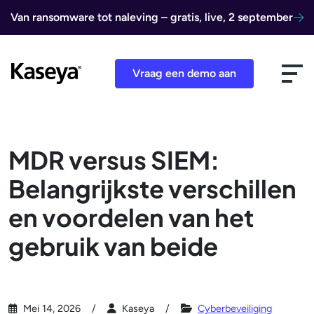
Ga naar de inhoud
Van ransomware tot naleving – gratis, live, 2 september
Vraag een demo aan
MDR versus SIEM:
Belangrijkste verschillen
en voordelen van het
gebruik van beide
Mei 14, 2026
Kaseya
Cyberbeveiliging