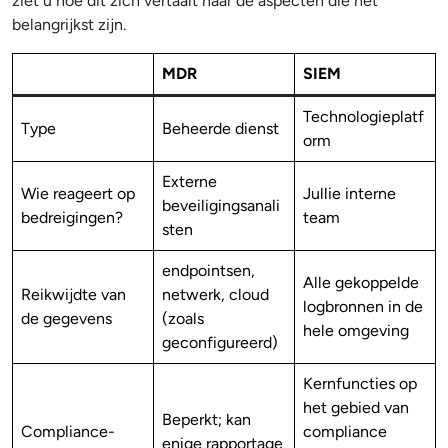
ziet u hoe dit zich vertaalt naar de aspecten die het
belangrijkst zijn.
MDR
SIEM
Technologieplatf
Type
Beheerde dienst
orm
Externe
Wie reageert op
Jullie interne
beveiligingsanali
bedreigingen?
team
sten
endpointsen,
Alle gekoppelde
Reikwijdte van
netwerk, cloud
logbronnen in de
de gegevens
(zoals
hele omgeving
geconfigureerd)
Kernfuncties op
het gebied van
Beperkt; kan
Compliance-
compliance
enige rapportage