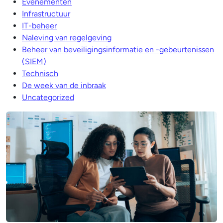
Evenementen
Infrastructuur
IT-beheer
Naleving van regelgeving
Beheer van beveiligingsinformatie en -gebeurtenissen
(SIEM)
Technisch
De week van de inbraak
Uncategorized