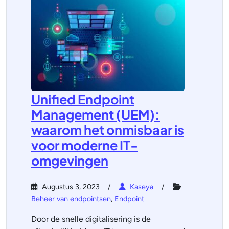
Unified Endpoint
Management (UEM):
waarom het onmisbaar is
voor moderne IT-
omgevingen
Augustus 3, 2023
Kaseya
Beheer van endpointsen
,
Endpoint
Door de snelle digitalisering is de