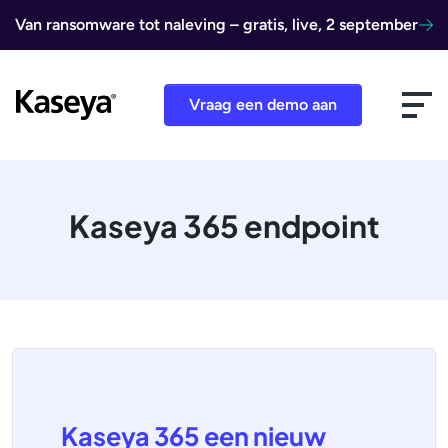
Ga naar de inhoud
Van ransomware tot naleving – gratis, live, 2 september
Vraag een demo aan
Kaseya 365 endpoint
Kaseya 365 een nieuw