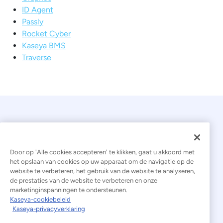
ID Agent
Passly
Rocket Cyber
Kaseya BMS
Traverse
Door op 'Alle cookies accepteren' te klikken, gaat u akkoord met
het opslaan van cookies op uw apparaat om de navigatie op de
website te verbeteren, het gebruik van de website te analyseren,
© 2026 Kaseya. Alle rechten voorbehouden.
de prestaties van de website te verbeteren en onze
marketinginspanningen te ondersteunen.
Nederlands
Kaseya-cookiebeleid
Kaseya-privacyverklaring
Verklaring inzake moderne slavernij
Juridisch