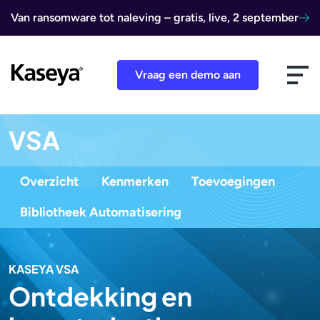
Ga naar de inhoud
Van ransomware tot naleving – gratis, live, 2 september
Vraag een demo aan
VSA
Overzicht
Kenmerken
Toevoegingen
Bibliotheek Automatisering
KASEYA VSA
Ontdekking en