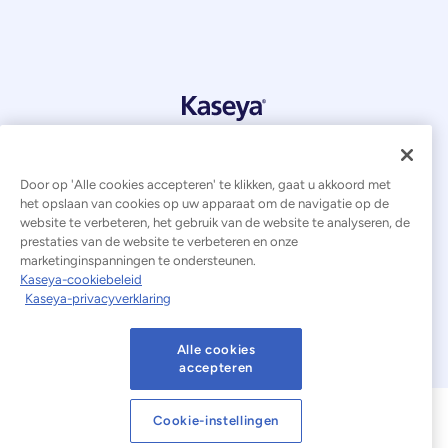
© 2026 Kaseya. Alle rechten voorbehouden.
Nederlands
Door op 'Alle cookies accepteren' te klikken, gaat u akkoord met
het opslaan van cookies op uw apparaat om de navigatie op de
Verklaring inzake moderne slavernij
Juridisch
website te verbeteren, het gebruik van de website te analyseren, de
prestaties van de website te verbeteren en onze
Gebruiksvoorwaarden van de website
marketinginspanningen te ondersteunen.
Kaseya-cookiebeleid
Privacyverklaring
Sitemap
Cookies Settings
Kaseya-privacyverklaring
Kennisgeving inzake cookies
Alle cookies
accepteren
Cookie-instellingen