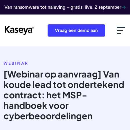
Ga naar de inhoud
Van ransomware tot naleving – gratis, live, 2 september
Vraag een demo aan
WEBINAR
[Webinar op aanvraag] Van
koude lead tot ondertekend
contract: het MSP-
handboek voor
cyberbeoordelingen