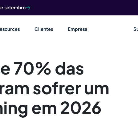
de setembro
esources
Clientes
Empresa
S
se 70% das
ram sofrer um
hing em 2026