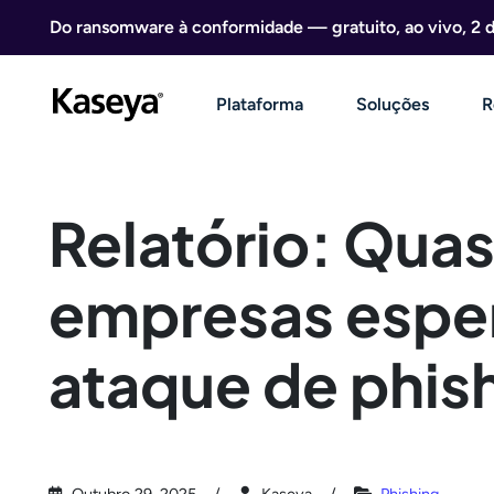
Ir direto para o conteúdo
Do ransomware à conformidade — gratuito, ao vivo, 2 
Plataforma
Soluções
R
Relatório: Qua
empresas espe
ataque de phis