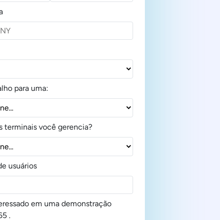
a
alho para uma:
 terminais você gerencia?
e usuários
teressado em uma demonstração
5 .