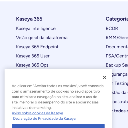
Kaseya 365
Categori
Kaseya Intelligence
BCDR
Visão geral da plataforma
RMM/Geren
Kaseya 365 Endpoint
Documenta
Kaseya 365 User
PSA/Centr
Kaseya 365 Ops
Backup Sa
Automações
Segurança 
Atualizações de produtos
Pen Testin
Ao clicar em “Aceitar todos os cookies”, você concorda
com o armazenamento de cookies no seu dispositivo
Gestão da
para otimizar a navegação no site, analisar o uso do
Infraestrut
site, melhorar o desempenho do site e apoiar nossas
iniciativas de marketing.
Ver todos 
Aviso sobre cookies da Kaseya
Declaração de Privacidade da Kaseya