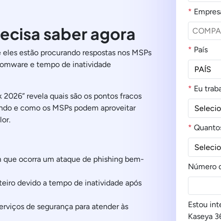
*
Empres
ecisa saber agora
*
País
 e eles estão procurando respostas nos MSPs
somware e tempo de inatividade
*
Eu trab
 2026” revela quais são os pontos fracos
tindo e como os MSPs podem aproveitar
or.
*
Quantos
 que ocorra um ataque de phishing bem-
Número d
eiro devido a tempo de inatividade após
Estou in
rviços de segurança para atender às
Kaseya 36