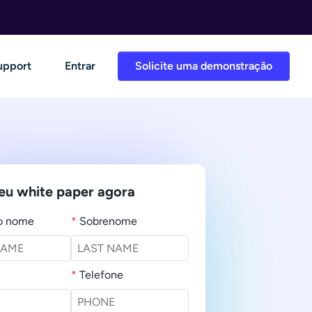
upport
Entrar
Solicite uma demonstração
seu white paper agora
ro nome
*
Sobrenome
*
Telefone