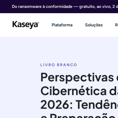
Ir direto para o conteúdo
Do ransomware à conformidade — gratuito, ao vivo, 2 
Plataforma
Soluções
R
LIVRO BRANCO
Perspectivas
Cibernética d
2026: Tendên
e Preparação