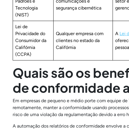
Padrões e
comunicações e
setor 
Tecnologia
segurança cibernética
gerenc
(NIST)
Lei de
Privacidade do
Qualquer empresa com
A
Lei 
Consumidor da
clientes no estado da
oferec
Califórnia
Califórnia
pessoa
(CCPA)
Quais são os benef
de conformidade 
Em empresas de pequeno e médio porte com equipe de T
remotamente, manter a conformidade usando processos m
risco de uma violação da regulamentação devido a erro 
A automação dos relatórios de conformidade envolve a c