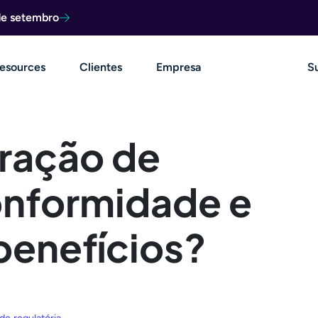
de setembro
esources
Clientes
Empresa
S
oração de
conformidade e
benefícios?