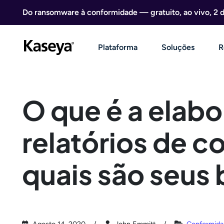
Ir direto para o conteúdo
Do ransomware à conformidade — gratuito, ao vivo, 2 
Plataforma
Soluções
R
O que é a elab
relatórios de 
quais são seus 