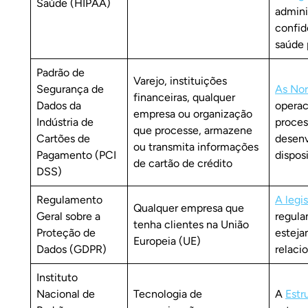
Saúde (HIPAA)
admini
confid
saúde 
Padrão de
Varejo, instituições
Segurança de
As Nor
financeiras, qualquer
Dados da
operac
empresa ou organização
Indústria de
proces
que processe, armazene
Cartões de
desenv
ou transmita informações
Pagamento (PCI
dispos
de cartão de crédito
DSS)
Regulamento
A legi
Qualquer empresa que
Geral sobre a
regula
tenha clientes na União
Proteção de
esteja
Europeia (UE)
Dados (GDPR)
relaci
Instituto
Nacional de
Tecnologia de
A
Estr