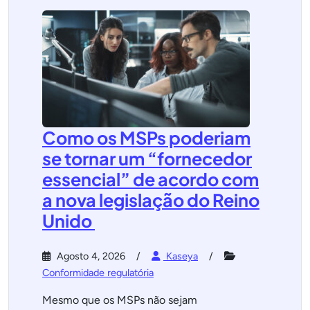
Como os MSPs poderiam
se tornar um “fornecedor
essencial” de acordo com
a nova legislação do Reino
Unido
Agosto 4, 2026
Kaseya
Conformidade regulatória
Mesmo que os MSPs não sejam