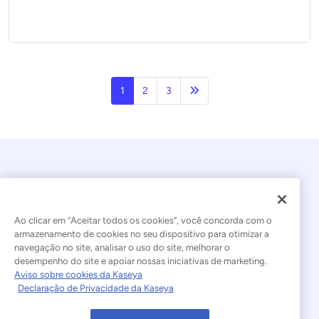
Próxima página
1
2
3
Ao clicar em “Aceitar todos os cookies”, você concorda com o
armazenamento de cookies no seu dispositivo para otimizar a
navegação no site, analisar o uso do site, melhorar o
© 2026 Kaseya. Todos os direitos reservados.
desempenho do site e apoiar nossas iniciativas de marketing.
Aviso sobre cookies da Kaseya
Português Brasileiro
Declaração de Privacidade da Kaseya
Declaração sobre a Escravidão Moderna
Legal