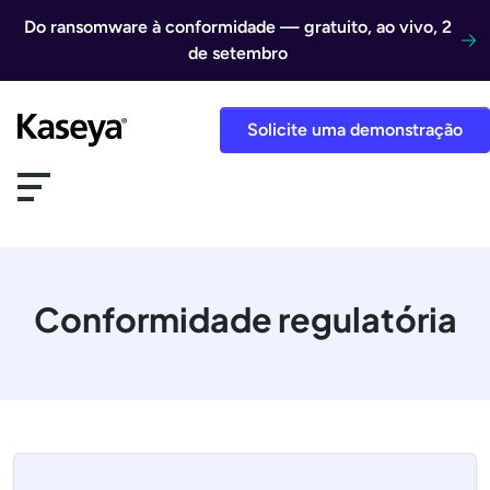
Ir direto para o conteúdo
Do ransomware à conformidade — gratuito, ao vivo, 2
de setembro
Solicite uma demonstração
Conformidade regulatória