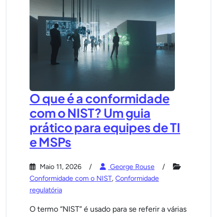
O que é a conformidade
com o NIST? Um guia
prático para equipes de TI
e MSPs
Maio 11, 2026
George Rouse
Conformidade com o NIST
,
Conformidade
regulatória
O termo “NIST” é usado para se referir a várias