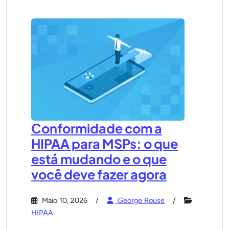
Conformidade com a
HIPAA para MSPs: o que
está mudando e o que
você deve fazer agora
Maio 10, 2026
George Rouse
HIPAA