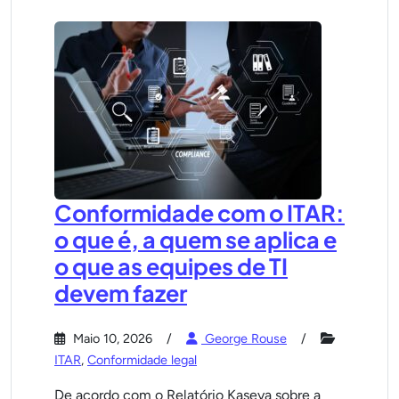
Conformidade com o ITAR:
o que é, a quem se aplica e
o que as equipes de TI
devem fazer
Maio 10, 2026
George Rouse
ITAR
,
Conformidade legal
De acordo com o Relatório Kaseya sobre a