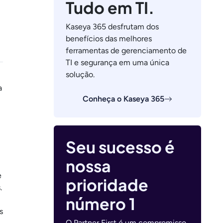
Tudo em TI.
Kaseya 365 desfrutam dos
benefícios das melhores
ferramentas de gerenciamento de
TI e segurança em uma única
solução.
a
Conheça o Kaseya 365
Seu sucesso é
nossa
e
prioridade
.
número 1
s
O Partner First é um compromisso