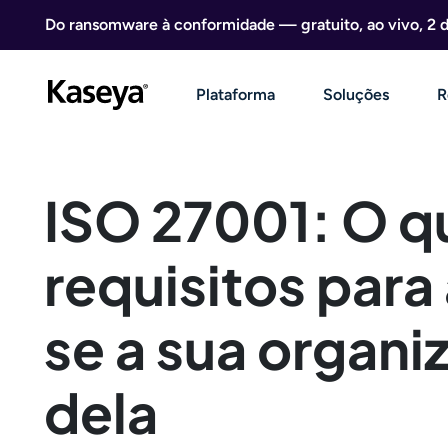
Ir direto para o conteúdo
Do ransomware à conformidade — gratuito, ao vivo, 2 
Plataforma
Soluções
R
ISO 27001: O qu
requisitos para 
se a sua organi
dela