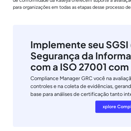
de conformidade da Kaseya oferecem suporte à avaliação
para organizações em todas as etapas desse processo de
Implemente seu SGSI 
Segurança da Inform
com a ISO 27001 com 
Compliance Manager GRC você na avaliaçã
controles e na coleta de evidências, gerand
base para análises de certificação tanto in
xplore Comp