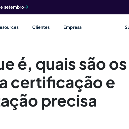
de setembro
esources
Clientes
Empresa
S
e é, quais são os
a certificação e
zação precisa