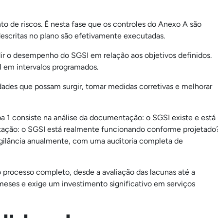
o de riscos. É nesta fase que os controles do Anexo A são
descritas no plano são efetivamente executadas.
r o desempenho do SGSI em relação aos objetivos definidos.
SI em intervalos programados.
ades que possam surgir, tomar medidas corretivas e melhorar
pa 1 consiste na análise da documentação: o SGSI existe e está
tação: o SGSI está realmente funcionando conforme projetado
e vigilância anualmente, com uma auditoria completa de
o processo completo, desde a avaliação das lacunas até a
 meses e exige um investimento significativo em serviços