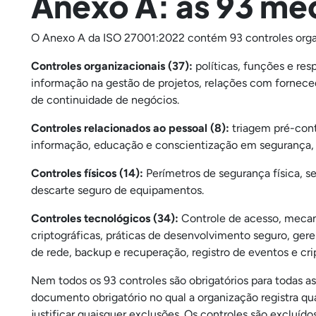
Anexo A: as 93 me
O Anexo A da ISO 27001:2022 contém 93 controles orga
Controles organizacionais (37):
políticas, funções e res
informação na gestão de projetos, relações com fornec
de continuidade de negócios.
Controles relacionados ao pessoal (8):
triagem pré-cont
informação, educação e conscientização em segurança, pr
Controles físicos (14):
Perímetros de segurança física, s
descarte seguro de equipamentos.
Controles tecnológicos (34):
Controle de acesso, mecan
criptográficas, práticas de desenvolvimento seguro, ge
de rede, backup e recuperação, registro de eventos e crip
Nem todos os 93 controles são obrigatórios para todas a
documento obrigatório no qual a organização registra qua
justificar quaisquer exclusões. Os controles são excluí