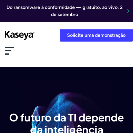
Ir direto para o conteúdo
Do ransomware à conformidade — gratuito, ao vivo, 2
de setembro
Solicite uma demonstração
O futuro da TI depende
da inteligência