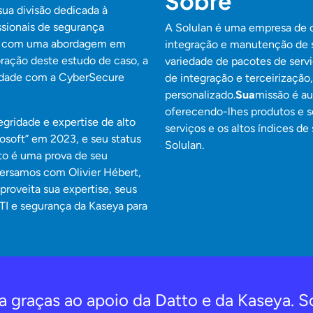
Sobre
ua divisão dedicada à
ssionais de segurança
A Solulan é uma empresa de c
inha com uma abordagem em
integração e manutenção de 
ração deste estudo de caso, a
variedade de pacotes de servi
idade com a CyberSecure
de integração e terceirização
personalizado.
Sua
missão é au
oferecendo-lhes produtos e se
gridade e expertise de alto
serviços e os altos índices de
osoft” em 2023, e seu status
Solulan.
to é uma prova de seu
ersamos com Olivier Hébert,
proveita sua expertise, seus
 TI e segurança da Kaseya para
a graças ao apoio da Datto e da Kaseya. S