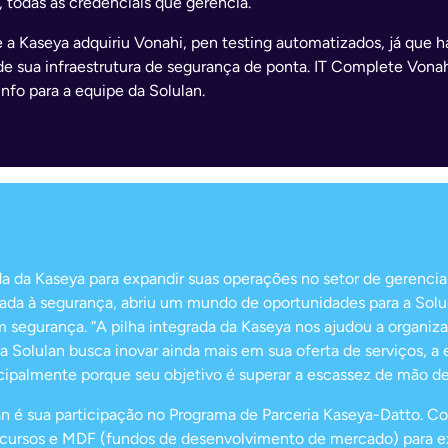
, todas as credenciais que gerencia.
e a Kaseya adquiriu Vonahi, pen testing automatizados, já que 
 de sua infraestrutura de segurança de ponta. IT Complete Vona
nfo para a equipe da Solulan.
ada da Kaseya para expandir suas operações no setor de geren
cada à segurança, abriu um mundo de oportunidades para a Sol
egurança. “A pilha integrada da Kaseya nos ajudou a organizar
e a Solulan busca inovar ainda mais em sua oferta de serviços,
ipalmente porque seu objetivo é superar a escassez de mão de 
an é sua participação no Programa de Parceria Kaseya-Datto. 
ecursos e MDF (fundos de desenvolvimento de mercado) para exp