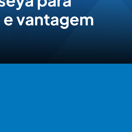
seya para
a e vantagem