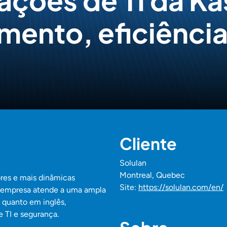
ações de TI da Ka
imento, eficiênci
Cliente
Solulan
Montreal, Quebec
res e mais dinâmicas
Site:
https://solulan.com/en/
A empresa atende a uma ampla
 quanto em inglês,
e TI e segurança.