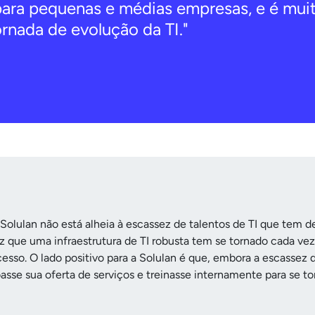
para pequenas e médias empresas, e é mui
rnada de evolução da TI."
Solulan não está alheia à escassez de talentos de TI que tem d
ez que uma infraestrutura de TI robusta tem se tornado cada ve
sso. O lado positivo para a Solulan é que, embora a escassez d
asse sua oferta de serviços e treinasse internamente para se t