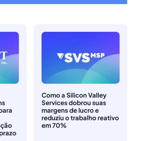
Como a Silicon Valley
ns
Services dobrou suas
para
margens de lucro e
reduziu o trabalho reativo
ação
em 70%
 prazo