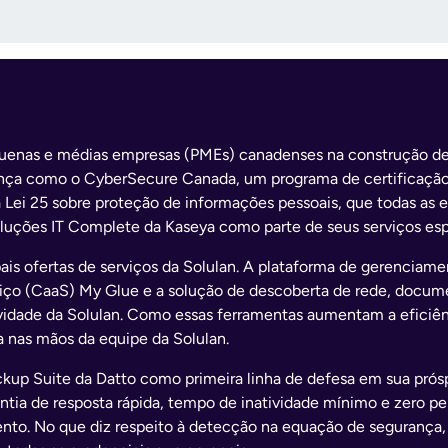
equenas e médias empresas (PMEs) canadenses na construção de
rança como o CyberSecure Canada, um programa de certificaçã
a Lei 25 sobre proteção de informações pessoais, que todas a
oluções IT Complete da Kaseya como parte de seus serviços espe
ipais ofertas de serviços da Solulan. A plataforma de gerenc
rviço (CaaS) My Glue e a solução de descoberta de rede, docu
tividade da Solulan. Como essas ferramentas aumentam a eficiên
 nas mãos da equipe da Solulan.
ckup Suite da Datto como primeira linha de defesa em sua prós
ntia de resposta rápida, tempo de inatividade mínimo e zero pe
nto. No que diz respeito à detecção na equação de segurança,